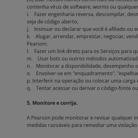
contenha vírus de software, worms ou qualquer 
i. Fazer engenharia reversa, descompilar, desm
seja de código aberto;
j. Insinuar ou declarar que você é afiliado o
k. Alugar, arrendar, emprestar, negociar, ven
Pearson;
l. Fazer um link direto para os Serviços para 
m. Usar bots ou outros métodos automatizados 
n. Monitorar a disponibilidade, desempenho ou
o. Envolver-se em "enquadramento", "espelham
p. Interferir na operação ou colocar uma carga 
q. Tentar acessar ou derivar o código-fonte ou 
5. Monitore e corrija.
A Pearson pode monitorar e revisar qualquer in
medidas razoáveis para remediar uma violação 