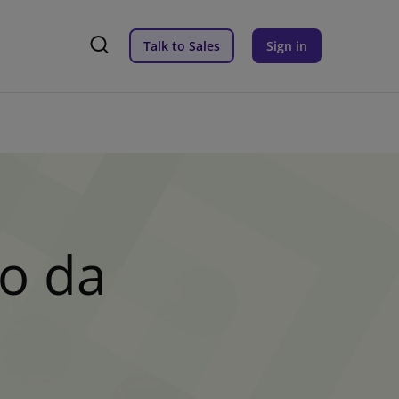
Talk to Sales
Sign in
o da