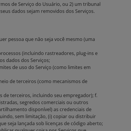
rmos de Serviço do Usuário, ou 2) um tribunal
e seus dados sejam removidos dos Serviços.
alquer pessoa que não seja você mesmo (uma
rocessos (incluindo rastreadores, plug-ins e
os dados dos Serviços;
mites de uso do Serviço (como limites em
r meio de terceiros (como mecanismos de
de terceiros, incluindo seu empregador); f.
egistradas, segredos comerciais ou outros
rtilhamento disponível) as credenciais de
ndo, sem limitação, (i) copiar ou distribuir
que seja lançada sob licenças de código aberto;
blicar qualquer coisa nos Serviços que