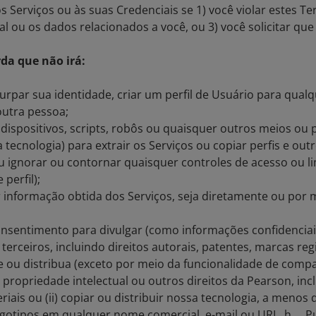
Serviços ou às suas Credenciais se 1) você violar estes Te
l ou os dados relacionados a você, ou 3) você solicitar qu
rda que não irá:
turpar sua identidade, criar um perfil de Usuário para qu
 outra pessoa;
ispositivos, scripts, robôs ou quaisquer outros meios ou p
cnologia) para extrair os Serviços ou copiar perfis e outr
 ignorar ou contornar quaisquer controles de acesso ou li
 perfil);
er informação obtida dos Serviços, seja diretamente ou po
sentimento para divulgar (como informações confidenciais 
 terceiros, incluindo direitos autorais, patentes, marcas r
e ou distribua (exceto por meio da funcionalidade de compa
ropriedade intelectual ou outros direitos da Pearson, inclui
is ou (ii) copiar ou distribuir nossa tecnologia, a menos 
ogotipos em qualquer nome comercial, e-mail ou URL. h. Pu