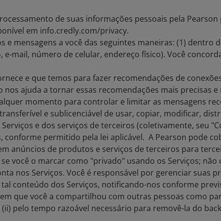
rocessamento de suas informações pessoais pela Pearson p
sponível em info.credly.com/privacy.
e mensagens a você das seguintes maneiras: (1) dentro do
, e-mail, número de celular, endereço físico). Você conco
rnece e que temos para fazer recomendações de conexões
ado nos ajuda a tornar essas recomendações mais precisas e 
qualquer momento para controlar e limitar as mensagens r
ansferível e sublicenciável de usar, copiar, modificar, dist
erviços e dos serviços de terceiros (coletivamente, seu "
 conforme permitido pela lei aplicável. A Pearson pode cob
m anúncios de produtos e serviços de terceiros para terc
 se você o marcar como "privado" usando os Serviços; nã
nta nos Serviços. Você é responsável por gerenciar suas p
 tal conteúdo dos Serviços, notificando-nos conforme previ
da em que você a compartilhou com outras pessoas como part
i) pelo tempo razoável necessário para removê-la do back