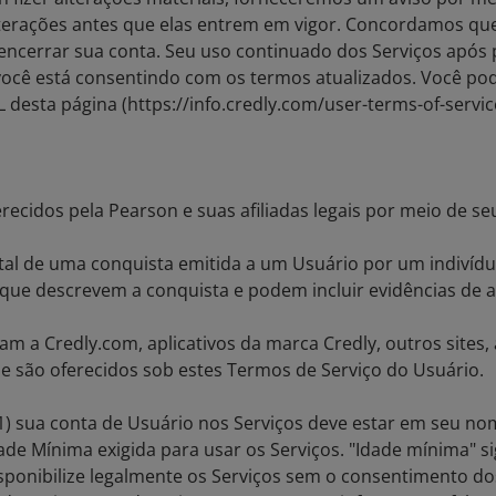
lterações antes que elas entrem em vigor. Concordamos que
 encerrar sua conta. Seu uso continuado dos Serviços apó
 você está consentindo com os termos atualizados. Você po
esta página (https://info.credly.com/user-terms-of-servic
ecidos pela Pearson e suas afiliadas legais por meio de seu
al de uma conquista emitida a um Usuário por um indivídu
ue descrevem a conquista e podem incluir evidências de 
am a Credly.com, aplicativos da marca Credly, outros sites,
e são oferecidos sob estes Termos de Serviço do Usuário.
1) sua conta de Usuário nos Serviços deve estar em seu nom
ade Mínima exigida para usar os Serviços. "Idade mínima" sign
sponibilize legalmente os Serviços sem o consentimento do