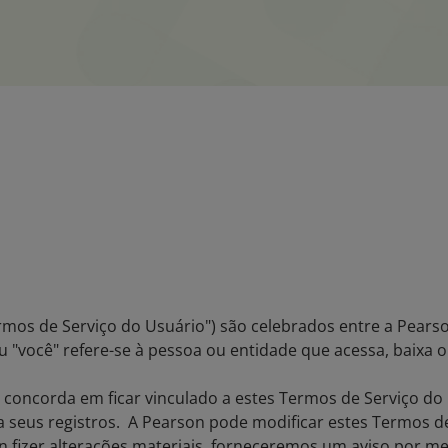
mos de Serviço do Usuário") são celebrados entre a Pearson
"você" refere-se à pessoa ou entidade que acessa, baixa o
ê concorda em ficar vinculado a estes Termos de Serviço d
 seus registros. A Pearson pode modificar estes Termos de
 fizer alterações materiais, forneceremos um aviso por me