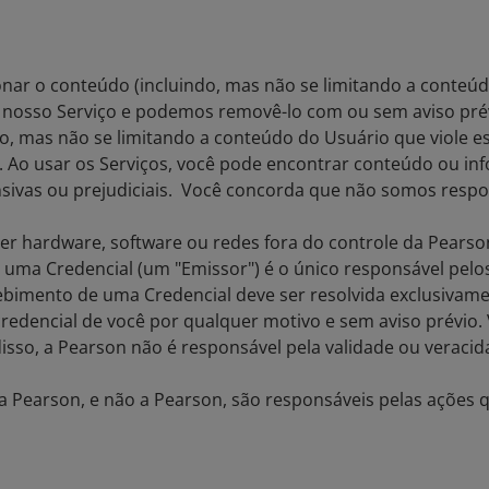
nar o conteúdo (incluindo, mas não se limitando a conteú
osso Serviço e podemos removê-lo com ou sem aviso prévi
o, mas não se limitando a conteúdo do Usuário que viole e
 Ao usar os Serviços, você pode encontrar conteúdo ou i
fensivas ou prejudiciais. Você concorda que não somos res
r hardware, software ou redes fora do controle da Pearso
uma Credencial (um "Emissor") é o único responsável pelos
ebimento de uma Credencial deve ser resolvida exclusivamen
edencial de você por qualquer motivo e sem aviso prévio.
isso, a Pearson não é responsável pela validade ou veraci
a Pearson, e não a Pearson, são responsáveis pelas ações 