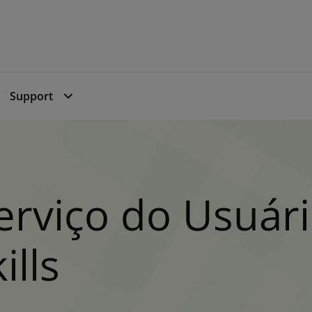
Support
rviço do Usuári
ills