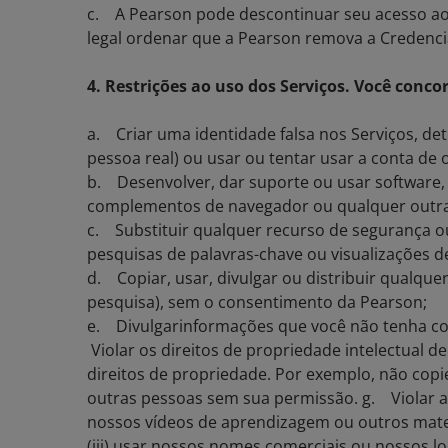
c. A Pearson pode descontinuar seu acesso aos 
legal ordenar que a Pearson remova a Credencia
4. Restrições ao uso dos Serviços. Você conco
a. Criar uma identidade falsa nos Serviços, de
pessoa real) ou usar ou tentar usar a conta de
b. Desenvolver, dar suporte ou usar software, d
complementos de navegador ou qualquer outra te
c. Substituir qualquer recurso de segurança ou
pesquisas de palavras-chave ou visualizações de
d. Copiar, usar, divulgar ou distribuir qualqu
pesquisa), sem o consentimento da Pearson;
e. Divulgarinformações que você não tenha con
Violar os direitos de propriedade intelectual de
direitos de propriedade. Por exemplo, não copi
outras pessoas sem sua permissão. g. Violar a p
nossos vídeos de aprendizagem ou outros materia
(iii) usar nossos nomes comerciais ou nossos l